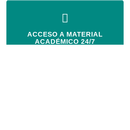
ACCESO A MATERIAL
ACADÉMICO 24/7
Material académico totalmente disponible 24/7
Productos relacionados
Premiun
$
3.500.000